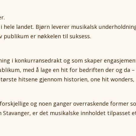
r.
 i hele landet. Bjørn leverer musikalsk underholdni
av publikum er nøkkelen til suksess.
ning i konkurransedrakt og som skaper engasjemen
ublikum, med å lage en hit for bedriften der og da –
største hitsene gjennom historien, one hit wonders,
 forskjellige og noen ganger overraskende former s
n Stavanger, er det musikalske innholdet tilpasset 