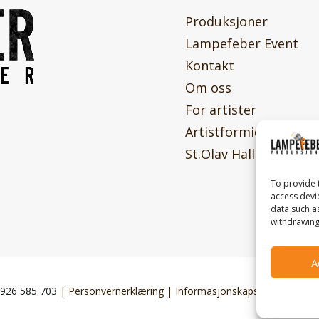
Produksjoner
Lampefeber Event
Kontakt
Om oss
For artister
Artistformidling
St.Olav Hall
To provide 
access devi
data such a
withdrawing
A
926 585 703
|
Personvernerklæring
|
Informasjonskapsler
| Made wi