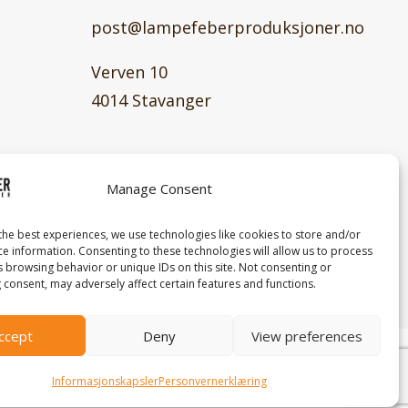
post@lampefeberproduksjoner.no
Verven 10
4014 Stavanger
Manage Consent
the best experiences, we use technologies like cookies to store and/or
ce information. Consenting to these technologies will allow us to process
s browsing behavior or unique IDs on this site. Not consenting or
 consent, may adversely affect certain features and functions.
ccept
Deny
View preferences
th love by
PlayDesign Studio
Informasjonskapsler
Personvernerklæring