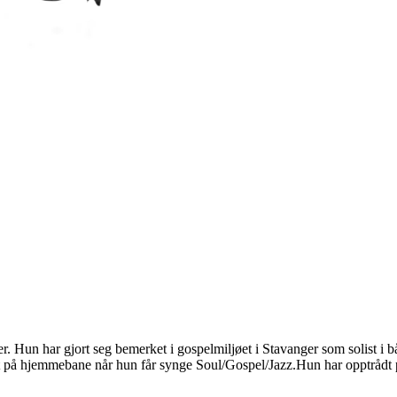
er. Hun har gjort seg bemerket i gospelmiljøet i Stavanger som solist 
rt på hjemmebane når hun får synge Soul/Gospel/Jazz.Hun har opptrådt p