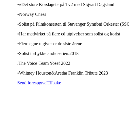
•»Det store Korslaget» på Tv2 med Sigvart Dagsland
•Norway Chess
•Solist på Filmkonserten til Stavanger Symfoni Orkester (SS
•Har medvirket på flere cd utgivelser som solist og korist
•Flere egne utgivelser de siste årene
•Solist i «Lykkeland» serien.2018
.The Voice-Team Yosef 2022
•Whitney Houston&Aretha Franklin Tribute 2023
Send forespørsel
Tilbake