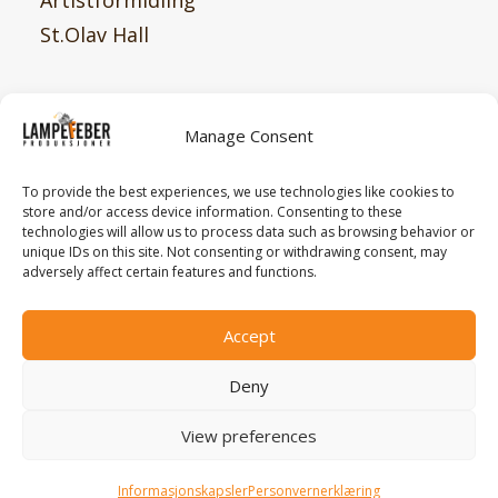
Artistformidling
St.Olav Hall
Hvor
Manage Consent
post@lampefeberproduksjoner.no
To provide the best experiences, we use technologies like cookies to
store and/or access device information. Consenting to these
Verven 10
technologies will allow us to process data such as browsing behavior or
unique IDs on this site. Not consenting or withdrawing consent, may
4014 Stavanger
adversely affect certain features and functions.
Accept
Deny
© 2026 Lampefeber, Org.nr.
926 585 703
View preferences
|
Personvernerklæring
|
Informasjonskapsler
| Made
with love by
PlayDesign Studio
Informasjonskapsler
Personvernerklæring