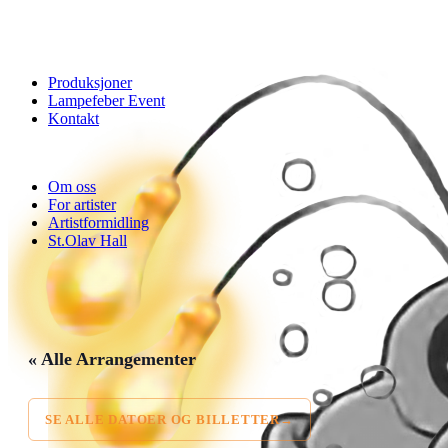
Produksjoner
Lampefeber Event
Kontakt
Om oss
For artister
Artistformidling
St.Olav Hall
« Alle Arrangementer
SE ALLE DATOER OG BILLETTER