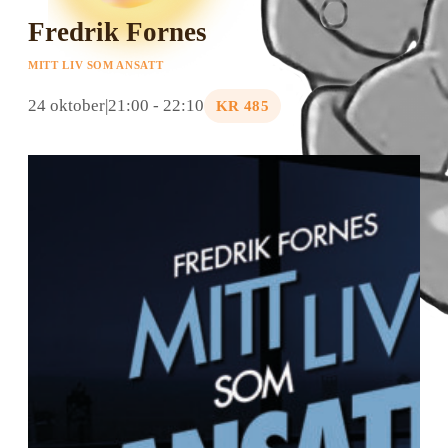
Fredrik Fornes
MITT LIV SOM ANSATT
24 oktober|21:00
-
22:10
KR 485