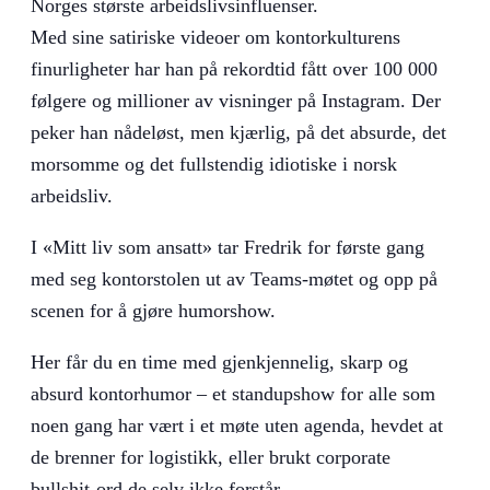
Norges største arbeidslivsinfluenser.
Med sine satiriske videoer om kontorkulturens
finurligheter har han på rekordtid fått over 100 000
følgere og millioner av visninger på Instagram. Der
peker han nådeløst, men kjærlig, på det absurde, det
morsomme og det fullstendig idiotiske i norsk
arbeidsliv.
I «Mitt liv som ansatt» tar Fredrik for første gang
med seg kontorstolen ut av Teams-møtet og opp på
scenen for å gjøre humorshow.
Her får du en time med gjenkjennelig, skarp og
absurd kontorhumor – et standupshow for alle som
noen gang har vært i et møte uten agenda, hevdet at
de brenner for logistikk, eller brukt corporate
bullshit-ord de selv ikke forstår.