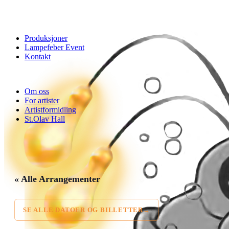
Produksjoner
Lampefeber Event
Kontakt
Om oss
For artister
Artistformidling
St.Olav Hall
« Alle Arrangementer
SE ALLE DATOER OG BILLETTER