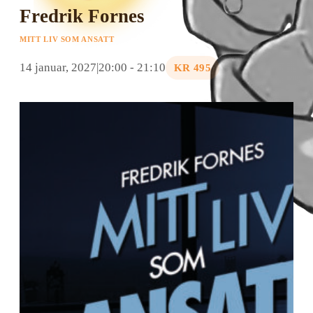
Fredrik Fornes
MITT LIV SOM ANSATT
14 januar, 2027|20:00
-
21:10
KR 495