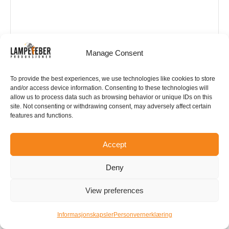
Manage Consent
To provide the best experiences, we use technologies like cookies to store
and/or access device information. Consenting to these technologies will
allow us to process data such as browsing behavior or unique IDs on this
Drammens Teater
site. Not consenting or withdrawing consent, may adversely affect certain
features and functions.
Øvre storgate 12
Accept
Drammen
,
3018
Norway
Deny
+ Google-kart
View preferences
3221 3100
Informasjonskapsler
Personvernerklæring
Vis Sted nettside