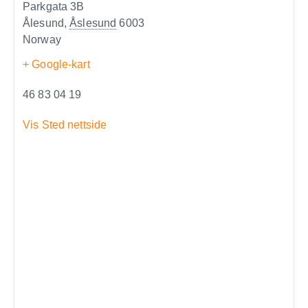
Parkgata 3B
Ålesund
,
Åslesund
6003
Norway
+ Google-kart
46 83 04 19
Vis Sted nettside