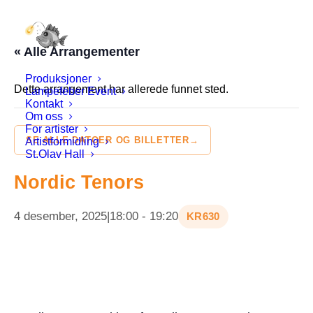
« Alle Arrangementer
Produksjoner
Dette arrangement har allerede funnet sted.
Lampefeber Event
Kontakt
Om oss
For artister
SE ALLE DATOER OG BILLETTER
Artistformidling
St.Olav Hall
Nordic Tenors
4 desember, 2025|18:00
-
19:20
KR630