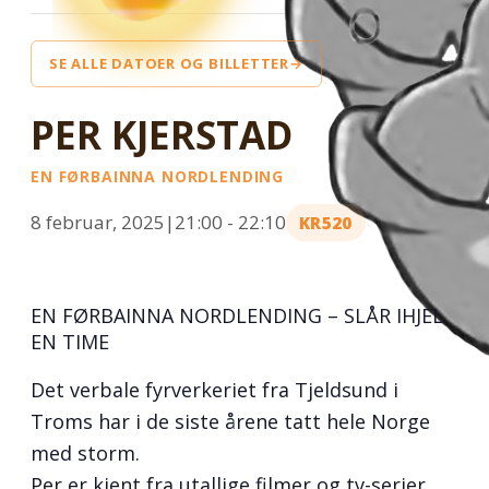
SE ALLE DATOER OG BILLETTER
PER KJERSTAD
EN FØRBAINNA NORDLENDING
8 februar, 2025|21:00
-
22:10
KR520
EN FØRBAINNA NORDLENDING – SLÅR IHJEL
EN TIME
Det verbale fyrverkeriet fra Tjeldsund i
Troms har i de siste årene tatt hele Norge
med storm.
Per er kjent fra utallige filmer og tv-serier.