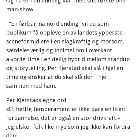
Og nå er han endelig klar med sitt første one-
man-show!
I “En førbainna nordlending” vil du som
publikum få oppleve en av landets ypperste
sceneformidlere i en slagkraftig og morsom,
særdeles ærlig og innimellom i overkant
alvorlig time i en deilig hybrid mellom standup
og storytelling. Per Kjerstad skal slå i hjel en
time og ønsker at du skal slå den i hjel
sammen med ham.
Per Kjerstads egne ord:
«Et heftig temperament er ikke bare en liten
forbannelse, det er også en stor drivkraft.»
Jeg elsker folk like mye som jeg ikke kan fordra
dem.