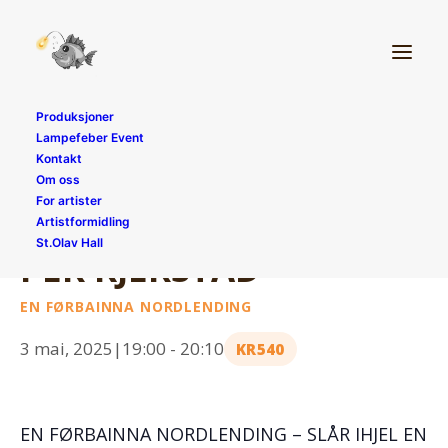
« Alle Arrangementer
Produksjoner
Dette arrangement har allerede funnet sted.
Lampefeber Event
Kontakt
Om oss
For artister
SE ALLE DATOER OG BILLETTER
Artistformidling
St.Olav Hall
PER KJERSTAD
EN FØRBAINNA NORDLENDING
3 mai, 2025|19:00
-
20:10
KR540
EN FØRBAINNA NORDLENDING – SLÅR IHJEL EN