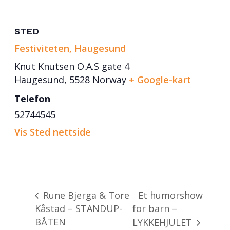
STED
Festiviteten, Haugesund
Knut Knutsen O.A.S gate 4
Haugesund
,
5528
Norway
+ Google-kart
Telefon
52744545
Vis Sted nettside
Et humorshow
Rune Bjerga & Tore
Kåstad – STANDUP-
for barn –
BÅTEN
LYKKEHJULET