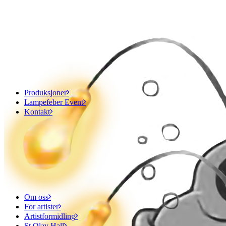
Produksjoner
Lampefeber Event
Kontakt
Om oss
For artister
Artistformidling
St.Olav Hall