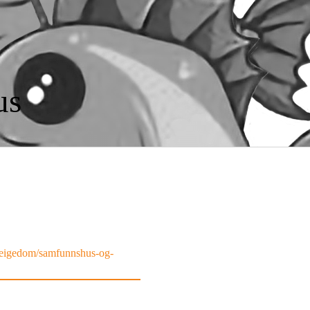
us
-eigedom/samfunnshus-og-