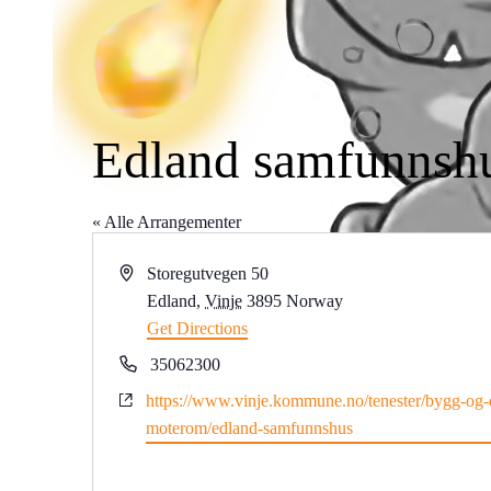
Edland samfunnsh
« Alle Arrangementer
Address
Storegutvegen 50
Edland
,
Vinje
3895
Norway
Get Directions
Phone
35062300
Website
https://www.vinje.kommune.no/tenester/bygg-og
moterom/edland-samfunnshus