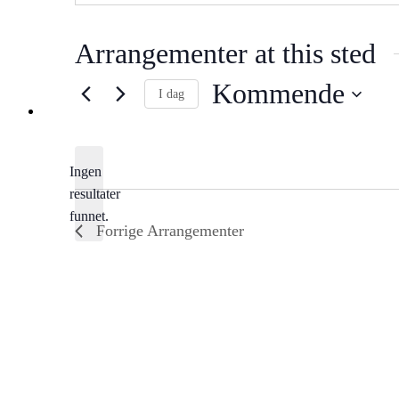
Arrangementer at this sted
Kommende
I dag
Velg
dato.
Ingen
resultater
Notice
funnet.
Forrige
Arrangementer