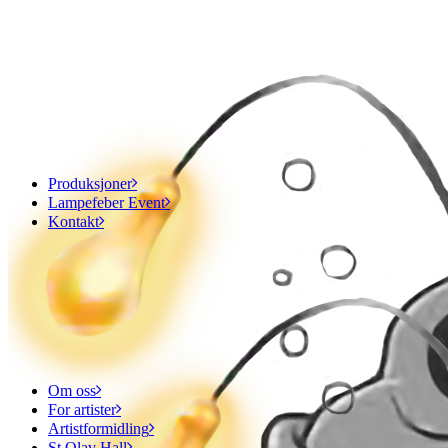
Produksjoner
Lampefeber Event
Kontakt
Om oss
For artister
Artistformidling
St.Olav Hall