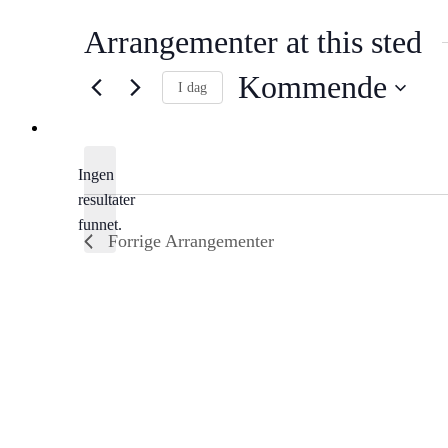
Arrangementer at this sted
Kommende
I dag
Velg
dato.
Ingen
resultater
Notice
funnet.
Forrige
Arrangementer