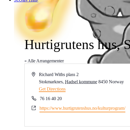
Hurtigrutens hus,
« Alle Arrangementer
Address
Richard Withs plass 2
Stokmarknes
,
Hadsel kommune
8450
Norway
Get Directions
Phone
76 16 40 20
Website
https://www.hurtigrutenshus.no/kulturprogram/