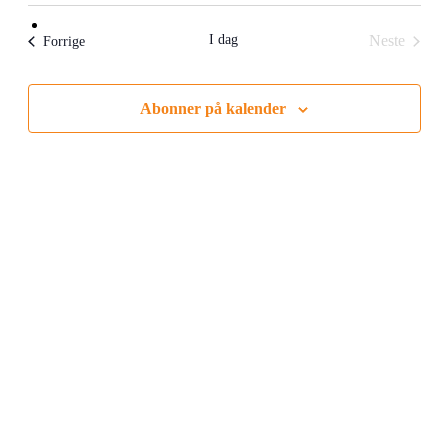
dato.
I dag
Neste
Arrangementer
Forrige
Arrangem
Abonner på kalender