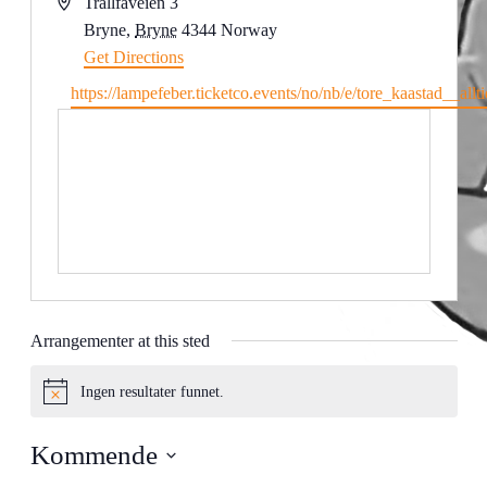
Address
Trallfaveien 3
Bryne
,
Bryne
4344
Norway
Get Directions
Website
https://lampefeber.ticketco.events/no/nb/e/tore_kaastad__all
Arrangementer at this sted
Ingen resultater funnet.
Notice
Kommende
Velg