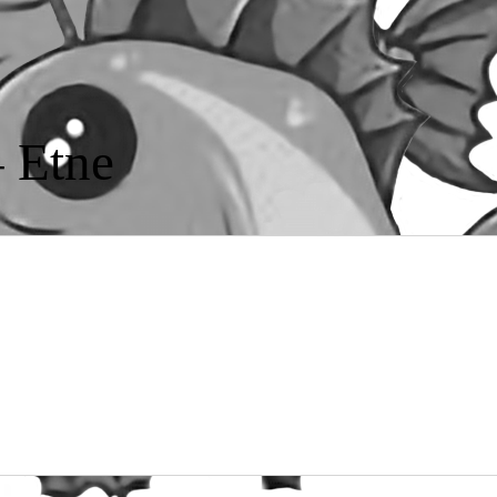
– Etne