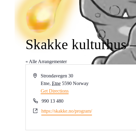
Skakke kulturhus 
« Alle Arrangementer
Address
Strondavegen 30
Etne
,
Etne
5590
Norway
Get Directions
Phone
990 13 480
Website
https://skakke.no/program/