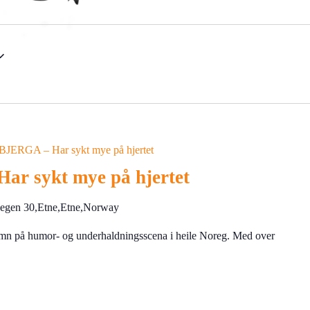
JERGA – Har sykt mye på hjertet
r sykt mye på hjertet
vegen 30,Etne,Etne,Norway
namn på humor- og underhaldningsscena i heile Noreg. Med over