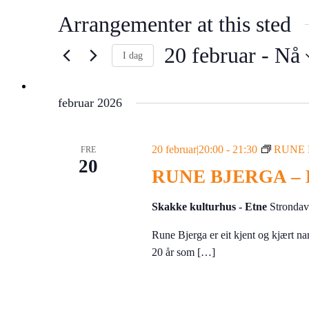
Arrangementer at this sted
20 februar
 - 
Nå
I dag
Velg
dato.
februar 2026
20 februar|20:00
-
21:30
RUNE B
FRE
20
RUNE BJERGA – Ha
Skakke kulturhus - Etne
Stronda
Rune Bjerga er eit kjent og kjært 
20 år som […]