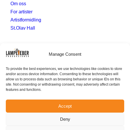
Om oss
For artister
Artistformidling
St.Olav Hall
Hvor
Manage Consent
post@lampefeberproduksjoner.no
To provide the best experiences, we use technologies like cookies to store
and/or access device information. Consenting to these technologies will
Verven 10
allow us to process data such as browsing behavior or unique IDs on this
4014 Stavanger
site. Not consenting or withdrawing consent, may adversely affect certain
features and functions.
Accept
Deny
© 2026 Lampefeber, Org.nr.
926 585 703