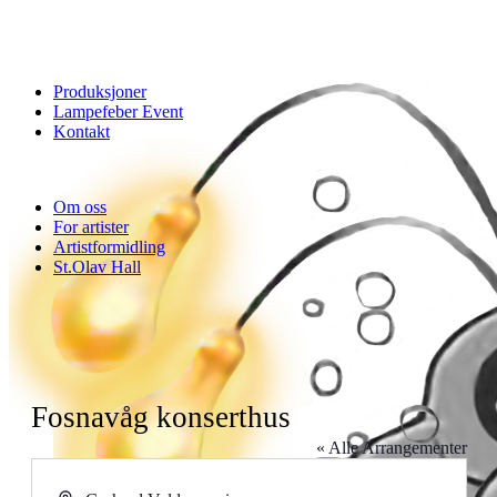
Produksjoner
Lampefeber Event
Kontakt
Om oss
For artister
Artistformidling
St.Olav Hall
Fosnavåg konserthus
« Alle Arrangementer