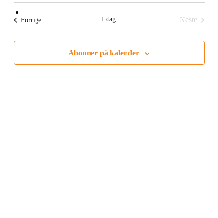
dato.
I dag
Neste
Arrangementer
Forrige
Arrangem
Abonner på kalender