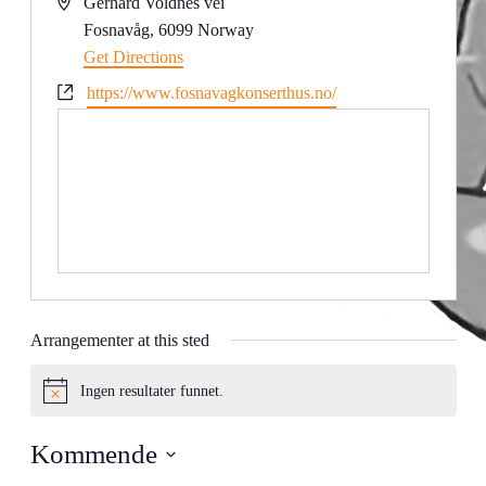
Address
Gerhard Voldnes vei
Fosnavåg
,
6099
Norway
Get Directions
Website
https://www.fosnavagkonserthus.no/
Arrangementer at this sted
Ingen resultater funnet.
Notice
Kommende
Velg