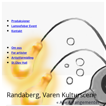
Produksjoner
Lampefeber Event
Kontakt
Om oss
For artister
Artistformidling
St.Olav Hall
Randaberg, Varen Kulturscene
« Alle Arrangementer