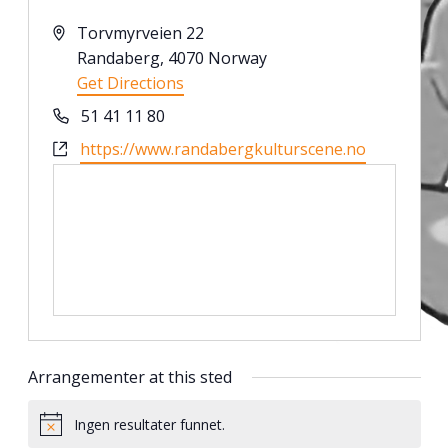
Address
Torvmyrveien 22
Randaberg
,
4070
Norway
Get Directions
Phone
51 41 11 80
Website
https://www.randabergkulturscene.no
Arrangementer at this sted
Ingen resultater funnet.
Notice