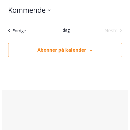
Kommende
Velg
dato.
I dag
Neste
Arrangementer
Forrige
Arrange
Abonner på kalender